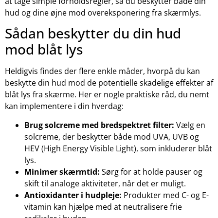
at tage simple forholdsregler, så du beskytter både din
hud og dine øjne mod overeksponering fra skærmlys.
Sådan beskytter du din hud
mod blåt lys
Heldigvis findes der flere enkle måder, hvorpå du kan
beskytte din hud mod de potentielle skadelige effekter af
blåt lys fra skærme. Her er nogle praktiske råd, du nemt
kan implementere i din hverdag:
Brug solcreme med bredspektret filter:
Vælg en
solcreme, der beskytter både mod UVA, UVB og
HEV (High Energy Visible Light), som inkluderer blåt
lys.
Minimer skærmtid:
Sørg for at holde pauser og
skift til analoge aktiviteter, når det er muligt.
Antioxidanter i hudpleje:
Produkter med C- og E-
vitamin kan hjælpe med at neutralisere frie