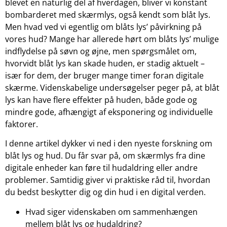
blevet en naturlig del af hverdagen, bliver vi konstant
bombarderet med skærmlys, også kendt som blåt lys.
Men hvad ved vi egentlig om blåts lys’ påvirkning på
vores hud? Mange har allerede hørt om blåts lys’ mulige
indflydelse på søvn og øjne, men spørgsmålet om,
hvorvidt blåt lys kan skade huden, er stadig aktuelt –
især for dem, der bruger mange timer foran digitale
skærme. Videnskabelige undersøgelser peger på, at blåt
lys kan have flere effekter på huden, både gode og
mindre gode, afhængigt af eksponering og individuelle
faktorer.
I denne artikel dykker vi ned i den nyeste forskning om
blåt lys og hud. Du får svar på, om skærmlys fra dine
digitale enheder kan føre til hudaldring eller andre
problemer. Samtidig giver vi praktiske råd til, hvordan
du bedst beskytter dig og din hud i en digital verden.
Hvad siger videnskaben om sammenhængen
mellem blåt lys og hudaldring?