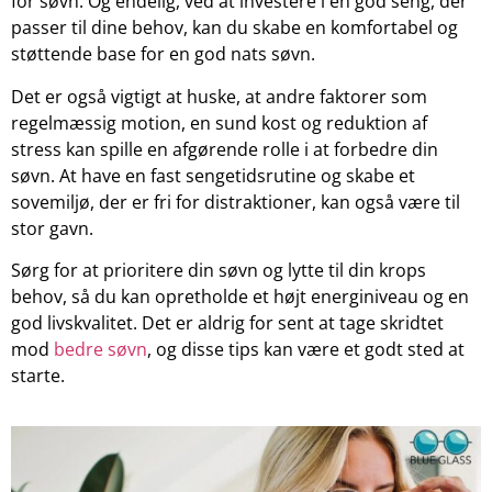
for søvn. Og endelig, ved at investere i en god seng, der
passer til dine behov, kan du skabe en komfortabel og
støttende base for en god nats søvn.
Det er også vigtigt at huske, at andre faktorer som
regelmæssig motion, en sund kost og reduktion af
stress kan spille en afgørende rolle i at forbedre din
søvn. At have en fast sengetidsrutine og skabe et
sovemiljø, der er fri for distraktioner, kan også være til
stor gavn.
Sørg for at prioritere din søvn og lytte til din krops
behov, så du kan opretholde et højt energiniveau og en
god livskvalitet. Det er aldrig for sent at tage skridtet
mod
bedre søvn
, og disse tips kan være et godt sted at
starte.