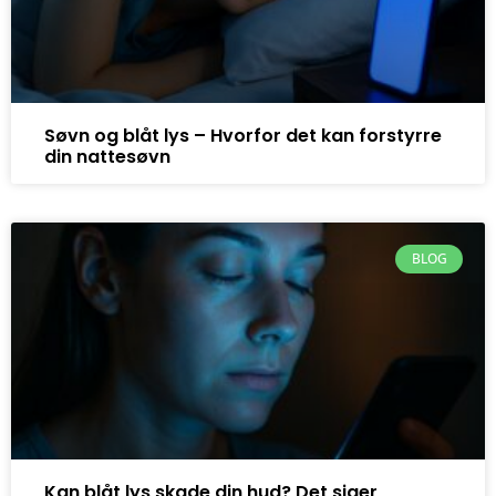
Søvn og blåt lys – Hvorfor det kan forstyrre
din nattesøvn
BLOG
Kan blåt lys skade din hud? Det siger