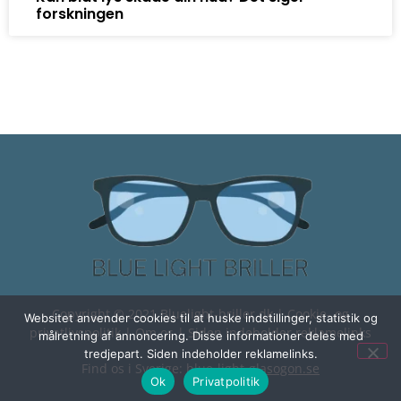
forskningen
Copyright © 2021 Bluelight-briller.dk |
Cookie- og
Websitet anvender cookies til at huske indstillinger, statistik og
privatlivspolitik
|
Om os
| Siden indeholder reklamelinks
målretning af annoncering. Disse informationer deles med
tredjepart. Siden indeholder reklamelinks.
Find os i Sverige:
blue-light-glasogon.se
Ok
Privatpolitik